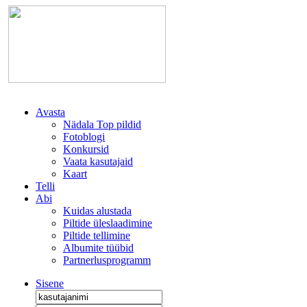
Avasta
Nädala Top pildid
Fotoblogi
Konkursid
Vaata kasutajaid
Kaart
Telli
Abi
Kuidas alustada
Piltide üleslaadimine
Piltide tellimine
Albumite tüübid
Partnerlusprogramm
Sisene