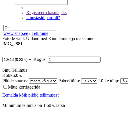
Registreeru kasutajaks
Unustasid parooli?
www.snap.ee
/
Tellimine
Fotode valik
Üldandmed
Kinnitamine ja maksmine
IMG_2881
Kogus:
Sinu
Tellimus
Kokku:
0 €
Piltide suurus:
Paberi tüüp:
Lõike tüüp:
Mitte korrigeerida
Eemalda kõik pildid tellimusest
Miinimum tellimus on 1.60 €
Jätka