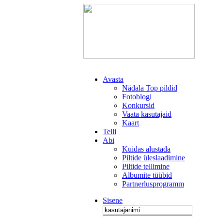
Avasta
Nädala Top pildid
Fotoblogi
Konkursid
Vaata kasutajaid
Kaart
Telli
Abi
Kuidas alustada
Piltide üleslaadimine
Piltide tellimine
Albumite tüübid
Partnerlusprogramm
Sisene