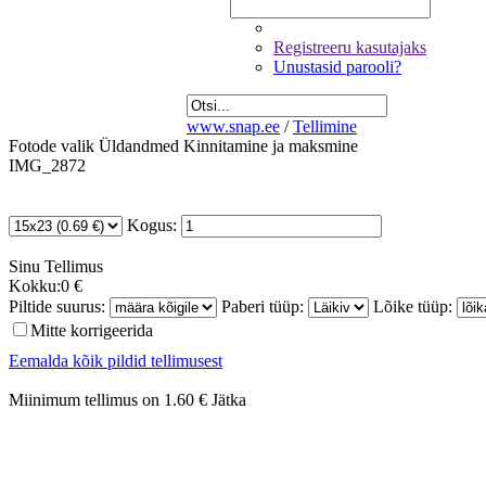
Registreeru kasutajaks
Unustasid parooli?
www.snap.ee
/
Tellimine
Fotode valik
Üldandmed
Kinnitamine ja maksmine
IMG_2872
Kogus:
Sinu
Tellimus
Kokku:
0 €
Piltide suurus:
Paberi tüüp:
Lõike tüüp:
Mitte korrigeerida
Eemalda kõik pildid tellimusest
Miinimum tellimus on 1.60 €
Jätka