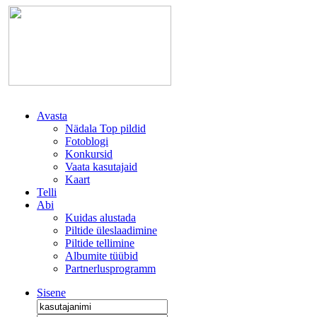
Avasta
Nädala Top pildid
Fotoblogi
Konkursid
Vaata kasutajaid
Kaart
Telli
Abi
Kuidas alustada
Piltide üleslaadimine
Piltide tellimine
Albumite tüübid
Partnerlusprogramm
Sisene