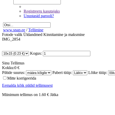
Registreeru kasutajaks
Unustasid parooli?
www.snap.ee
/
Tellimine
Fotode valik
Üldandmed
Kinnitamine ja maksmine
IMG_2854
Kogus:
Sinu
Tellimus
Kokku:
0 €
Piltide suurus:
Paberi tüüp:
Lõike tüüp:
Mitte korrigeerida
Eemalda kõik pildid tellimusest
Miinimum tellimus on 1.60 €
Jätka