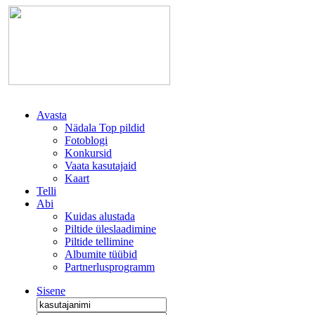
Avasta
Nädala Top pildid
Fotoblogi
Konkursid
Vaata kasutajaid
Kaart
Telli
Abi
Kuidas alustada
Piltide üleslaadimine
Piltide tellimine
Albumite tüübid
Partnerlusprogramm
Sisene