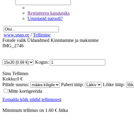
Registreeru kasutajaks
Unustasid parooli?
www.snap.ee
/
Tellimine
Fotode valik
Üldandmed
Kinnitamine ja maksmine
IMG_2746
Kogus:
Sinu
Tellimus
Kokku:
0 €
Piltide suurus:
Paberi tüüp:
Lõike tüüp:
Mitte korrigeerida
Eemalda kõik pildid tellimusest
Miinimum tellimus on 1.60 €
Jätka