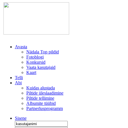
Avasta
Nädala Top pildid
Fotoblogi
Konkursid
Vaata kasutajaid
Kaart
Telli
Abi
Kuidas alustada
Piltide üleslaadimine
Piltide tellimine
Albumite tüübid
Partnerlusprogramm
Sisene