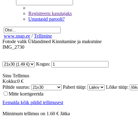
Registreeru kasutajaks
Unustasid parooli?
www.snap.ee
/
Tellimine
Fotode valik
Üldandmed
Kinnitamine ja maksmine
IMG_2730
Kogus:
Sinu
Tellimus
Kokku:
0 €
Piltide suurus:
Paberi tüüp:
Lõike tüüp:
Mitte korrigeerida
Eemalda kõik pildid tellimusest
Miinimum tellimus on 1.60 €
Jätka