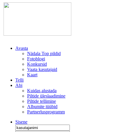
Avasta
Nädala Top pildid
Fotoblogi
Konkursid
Vaata kasutajaid
Kaart
Telli
Abi
Kuidas alustada
Piltide üleslaadimine
Piltide tellimine
Albumite tüübid
Partnerlusprogramm
Sisene