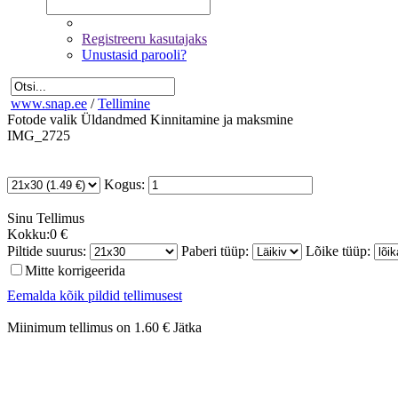
Registreeru kasutajaks
Unustasid parooli?
www.snap.ee
/
Tellimine
Fotode valik
Üldandmed
Kinnitamine ja maksmine
IMG_2725
Kogus:
Sinu
Tellimus
Kokku:
0 €
Piltide suurus:
Paberi tüüp:
Lõike tüüp:
Mitte korrigeerida
Eemalda kõik pildid tellimusest
Miinimum tellimus on 1.60 €
Jätka