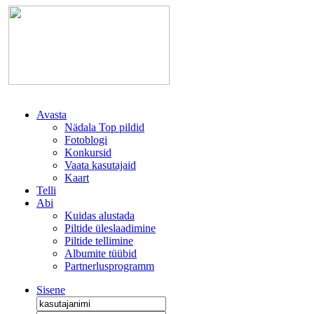
Avasta
Nädala Top pildid
Fotoblogi
Konkursid
Vaata kasutajaid
Kaart
Telli
Abi
Kuidas alustada
Piltide üleslaadimine
Piltide tellimine
Albumite tüübid
Partnerlusprogramm
Sisene