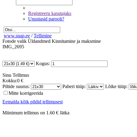
Registreeru kasutajaks
Unustasid parooli?
www.snap.ee
/
Tellimine
Fotode valik
Üldandmed
Kinnitamine ja maksmine
IMG_2695
Kogus:
Sinu
Tellimus
Kokku:
0 €
Piltide suurus:
Paberi tüüp:
Lõike tüüp:
Mitte korrigeerida
Eemalda kõik pildid tellimusest
Miinimum tellimus on 1.60 €
Jätka