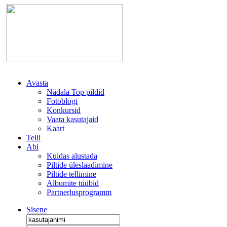
Avasta
Nädala Top pildid
Fotoblogi
Konkursid
Vaata kasutajaid
Kaart
Telli
Abi
Kuidas alustada
Piltide üleslaadimine
Piltide tellimine
Albumite tüübid
Partnerlusprogramm
Sisene