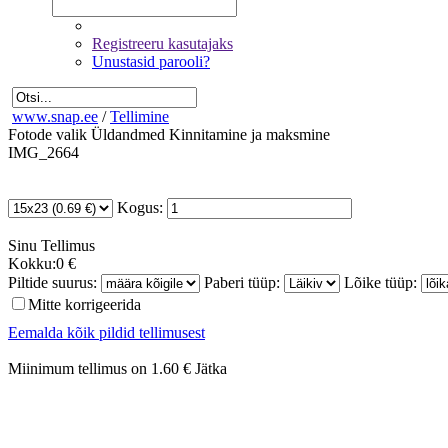
Registreeru kasutajaks
Unustasid parooli?
www.snap.ee
/
Tellimine
Fotode valik
Üldandmed
Kinnitamine ja maksmine
IMG_2664
Kogus:
Sinu
Tellimus
Kokku:
0 €
Piltide suurus:
Paberi tüüp:
Lõike tüüp:
Mitte korrigeerida
Eemalda kõik pildid tellimusest
Miinimum tellimus on 1.60 €
Jätka