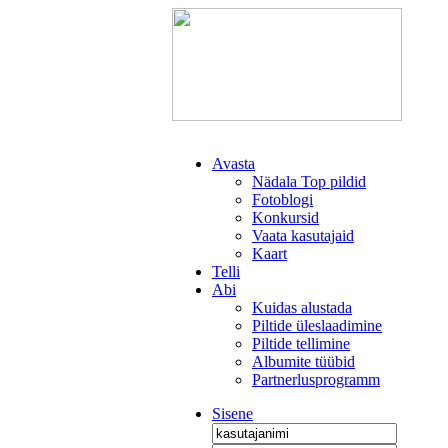
Avasta
Nädala Top pildid
Fotoblogi
Konkursid
Vaata kasutajaid
Kaart
Telli
Abi
Kuidas alustada
Piltide üleslaadimine
Piltide tellimine
Albumite tüübid
Partnerlusprogramm
Sisene