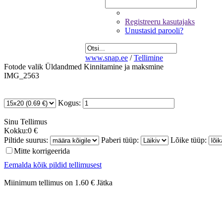
Registreeru kasutajaks
Unustasid parooli?
www.snap.ee
/
Tellimine
Fotode valik
Üldandmed
Kinnitamine ja maksmine
IMG_2563
Kogus:
Sinu
Tellimus
Kokku:
0 €
Piltide suurus:
Paberi tüüp:
Lõike tüüp:
Mitte korrigeerida
Eemalda kõik pildid tellimusest
Miinimum tellimus on 1.60 €
Jätka