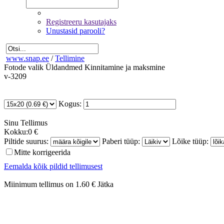
Registreeru kasutajaks
Unustasid parooli?
www.snap.ee
/
Tellimine
Fotode valik
Üldandmed
Kinnitamine ja maksmine
v-3209
Kogus:
Sinu
Tellimus
Kokku:
0 €
Piltide suurus:
Paberi tüüp:
Lõike tüüp:
Mitte korrigeerida
Eemalda kõik pildid tellimusest
Miinimum tellimus on 1.60 €
Jätka