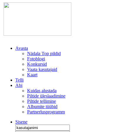
Avasta
Nädala Top pildid
Fotoblogi
Konkursid
Vaata kasutajaid
Kaart
Telli
Abi
Kuidas alustada
Piltide üleslaadimine
Piltide tellimine
Albumite tüübid
Partnerlusprogramm
Sisene