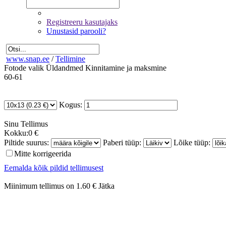
Registreeru kasutajaks
Unustasid parooli?
www.snap.ee
/
Tellimine
Fotode valik
Üldandmed
Kinnitamine ja maksmine
60-61
Kogus:
Sinu
Tellimus
Kokku:
0 €
Piltide suurus:
Paberi tüüp:
Lõike tüüp:
Mitte korrigeerida
Eemalda kõik pildid tellimusest
Miinimum tellimus on 1.60 €
Jätka