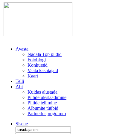
Avasta
Nädala Top pildid
Fotoblogi
Konkursid
Vaata kasutajaid
Kaart
Telli
Abi
Kuidas alustada
Piltide üleslaadimine
Piltide tellimine
Albumite tüübid
Partnerlusprogramm
Sisene