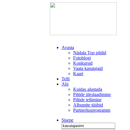
Avasta
Nädala Top pildid
Fotoblogi
Konkursid
Vaata kasutajaid
Kaart
Telli
Abi
Kuidas alustada
Piltide üleslaadimine
Piltide tellimine
Albumite tüübid
Partnerlusprogramm
Sisene