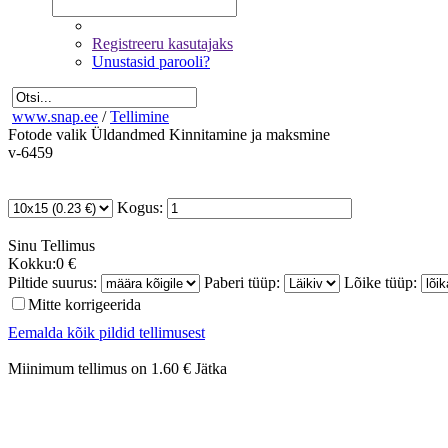
Registreeru kasutajaks
Unustasid parooli?
www.snap.ee
/
Tellimine
Fotode valik
Üldandmed
Kinnitamine ja maksmine
v-6459
Kogus:
Sinu
Tellimus
Kokku:
0 €
Piltide suurus:
Paberi tüüp:
Lõike tüüp:
Mitte korrigeerida
Eemalda kõik pildid tellimusest
Miinimum tellimus on 1.60 €
Jätka