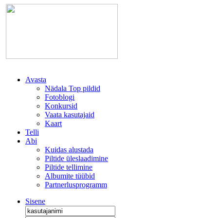
Avasta
Nädala Top pildid
Fotoblogi
Konkursid
Vaata kasutajaid
Kaart
Telli
Abi
Kuidas alustada
Piltide üleslaadimine
Piltide tellimine
Albumite tüübid
Partnerlusprogramm
Sisene