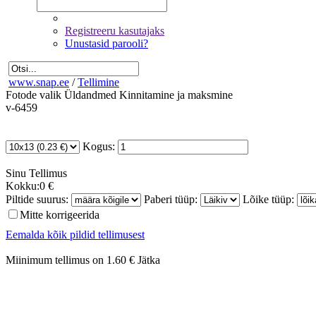
Registreeru kasutajaks
Unustasid parooli?
www.snap.ee
/
Tellimine
Fotode valik
Üldandmed
Kinnitamine ja maksmine
v-6459
Kogus:
Sinu
Tellimus
Kokku:
0 €
Piltide suurus:
Paberi tüüp:
Lõike tüüp:
Mitte korrigeerida
Eemalda kõik pildid tellimusest
Miinimum tellimus on 1.60 €
Jätka