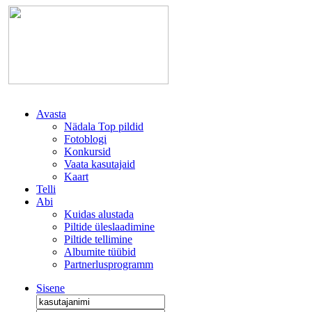
Avasta
Nädala Top pildid
Fotoblogi
Konkursid
Vaata kasutajaid
Kaart
Telli
Abi
Kuidas alustada
Piltide üleslaadimine
Piltide tellimine
Albumite tüübid
Partnerlusprogramm
Sisene