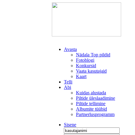
Avasta
Nädala Top pildid
Fotoblogi
Konkursid
Vaata kasutajaid
Kaart
Telli
Abi
Kuidas alustada
Piltide üleslaadimine
Piltide tellimine
Albumite tüübid
Partnerlusprogramm
Sisene