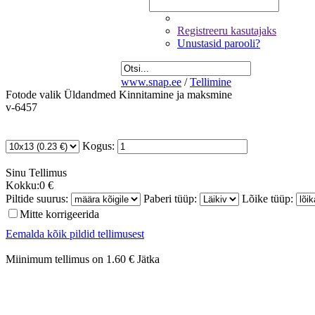
Registreeru kasutajaks
Unustasid parooli?
www.snap.ee
/
Tellimine
Fotode valik
Üldandmed
Kinnitamine ja maksmine
v-6457
Kogus:
Sinu
Tellimus
Kokku:
0 €
Piltide suurus:
Paberi tüüp:
Lõike tüüp:
Mitte korrigeerida
Eemalda kõik pildid tellimusest
Miinimum tellimus on 1.60 €
Jätka