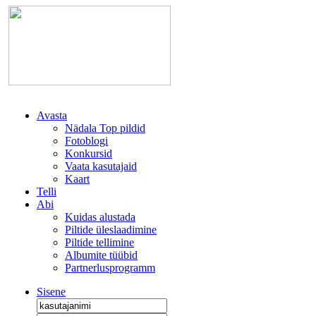
Avasta
Nädala Top pildid
Fotoblogi
Konkursid
Vaata kasutajaid
Kaart
Telli
Abi
Kuidas alustada
Piltide üleslaadimine
Piltide tellimine
Albumite tüübid
Partnerlusprogramm
Sisene