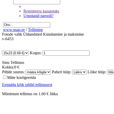
Registreeru kasutajaks
Unustasid parooli?
www.snap.ee
/
Tellimine
Fotode valik
Üldandmed
Kinnitamine ja maksmine
v-6453
Kogus:
Sinu
Tellimus
Kokku:
0 €
Piltide suurus:
Paberi tüüp:
Lõike tüüp:
Mitte korrigeerida
Eemalda kõik pildid tellimusest
Miinimum tellimus on 1.60 €
Jätka