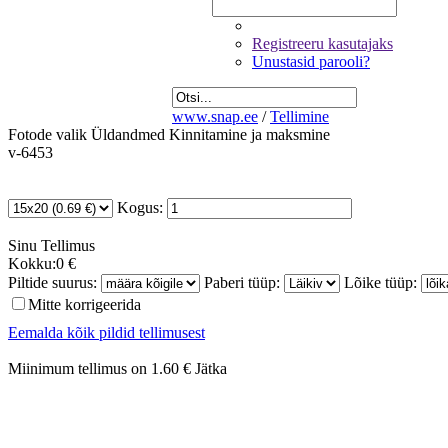
Registreeru kasutajaks
Unustasid parooli?
www.snap.ee
/
Tellimine
Fotode valik
Üldandmed
Kinnitamine ja maksmine
v-6453
Kogus:
Sinu
Tellimus
Kokku:
0 €
Piltide suurus:
Paberi tüüp:
Lõike tüüp:
Mitte korrigeerida
Eemalda kõik pildid tellimusest
Miinimum tellimus on 1.60 €
Jätka