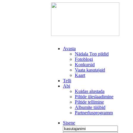
Avasta
Nädala Top pildid
Fotoblogi
Konkursid
Vaata kasutajaid
Kaart
Telli
Abi
Kuidas alustada
Piltide üleslaadimine
Piltide tellimine
Albumite tüübid
Partnerlusprogramm
Sisene