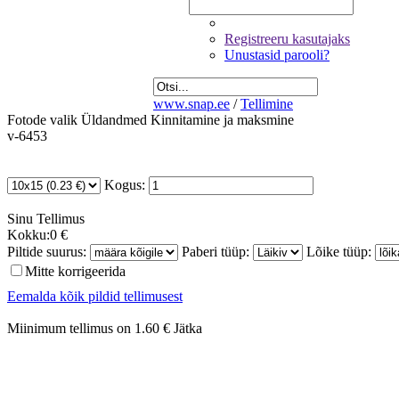
Registreeru kasutajaks
Unustasid parooli?
www.snap.ee
/
Tellimine
Fotode valik
Üldandmed
Kinnitamine ja maksmine
v-6453
Kogus:
Sinu
Tellimus
Kokku:
0 €
Piltide suurus:
Paberi tüüp:
Lõike tüüp:
Mitte korrigeerida
Eemalda kõik pildid tellimusest
Miinimum tellimus on 1.60 €
Jätka