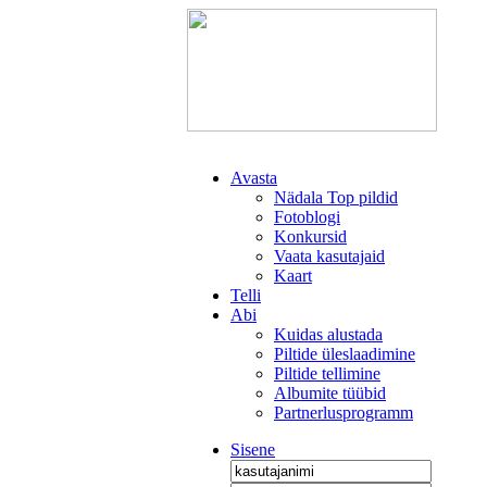
Avasta
Nädala Top pildid
Fotoblogi
Konkursid
Vaata kasutajaid
Kaart
Telli
Abi
Kuidas alustada
Piltide üleslaadimine
Piltide tellimine
Albumite tüübid
Partnerlusprogramm
Sisene