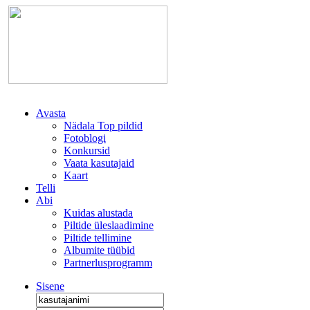
Avasta
Nädala Top pildid
Fotoblogi
Konkursid
Vaata kasutajaid
Kaart
Telli
Abi
Kuidas alustada
Piltide üleslaadimine
Piltide tellimine
Albumite tüübid
Partnerlusprogramm
Sisene