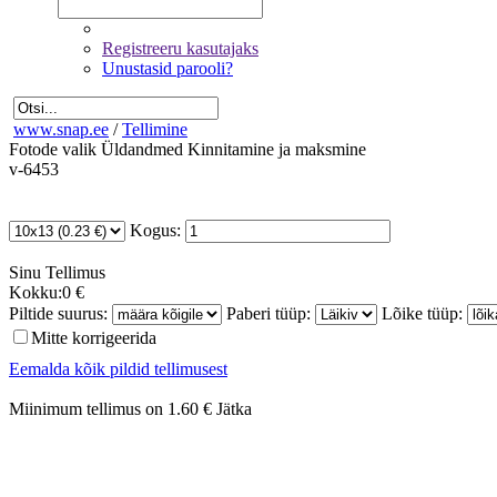
Registreeru kasutajaks
Unustasid parooli?
www.snap.ee
/
Tellimine
Fotode valik
Üldandmed
Kinnitamine ja maksmine
v-6453
Kogus:
Sinu
Tellimus
Kokku:
0 €
Piltide suurus:
Paberi tüüp:
Lõike tüüp:
Mitte korrigeerida
Eemalda kõik pildid tellimusest
Miinimum tellimus on 1.60 €
Jätka