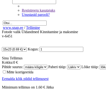
Registreeru kasutajaks
Unustasid parooli?
www.snap.ee
/
Tellimine
Fotode valik
Üldandmed
Kinnitamine ja maksmine
v-6451
Kogus:
Sinu
Tellimus
Kokku:
0 €
Piltide suurus:
Paberi tüüp:
Lõike tüüp:
Mitte korrigeerida
Eemalda kõik pildid tellimusest
Miinimum tellimus on 1.60 €
Jätka