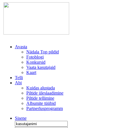
Avasta
Nädala Top pildid
Fotoblogi
Konkursid
Vaata kasutajaid
Kaart
Telli
Abi
Kuidas alustada
Piltide üleslaadimine
Piltide tellimine
Albumite tüübid
Partnerlusprogramm
Sisene