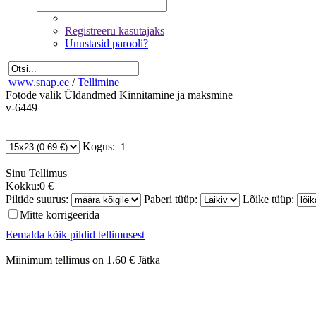
Registreeru kasutajaks
Unustasid parooli?
www.snap.ee
/
Tellimine
Fotode valik
Üldandmed
Kinnitamine ja maksmine
v-6449
Kogus:
Sinu
Tellimus
Kokku:
0 €
Piltide suurus:
Paberi tüüp:
Lõike tüüp:
Mitte korrigeerida
Eemalda kõik pildid tellimusest
Miinimum tellimus on 1.60 €
Jätka