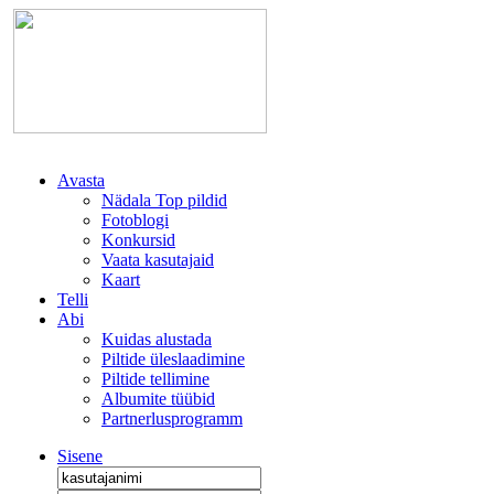
Avasta
Nädala Top pildid
Fotoblogi
Konkursid
Vaata kasutajaid
Kaart
Telli
Abi
Kuidas alustada
Piltide üleslaadimine
Piltide tellimine
Albumite tüübid
Partnerlusprogramm
Sisene