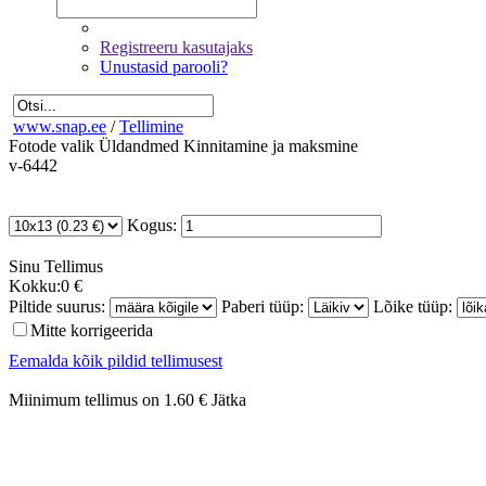
Registreeru kasutajaks
Unustasid parooli?
www.snap.ee
/
Tellimine
Fotode valik
Üldandmed
Kinnitamine ja maksmine
v-6442
Kogus:
Sinu
Tellimus
Kokku:
0 €
Piltide suurus:
Paberi tüüp:
Lõike tüüp:
Mitte korrigeerida
Eemalda kõik pildid tellimusest
Miinimum tellimus on 1.60 €
Jätka