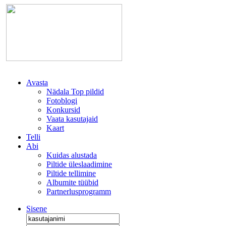
Avasta
Nädala Top pildid
Fotoblogi
Konkursid
Vaata kasutajaid
Kaart
Telli
Abi
Kuidas alustada
Piltide üleslaadimine
Piltide tellimine
Albumite tüübid
Partnerlusprogramm
Sisene