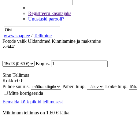
Registreeru kasutajaks
Unustasid parooli?
www.snap.ee
/
Tellimine
Fotode valik
Üldandmed
Kinnitamine ja maksmine
v-6441
Kogus:
Sinu
Tellimus
Kokku:
0 €
Piltide suurus:
Paberi tüüp:
Lõike tüüp:
Mitte korrigeerida
Eemalda kõik pildid tellimusest
Miinimum tellimus on 1.60 €
Jätka