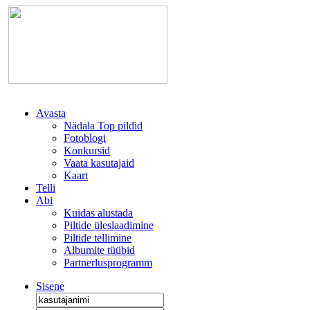
Avasta
Nädala Top pildid
Fotoblogi
Konkursid
Vaata kasutajaid
Kaart
Telli
Abi
Kuidas alustada
Piltide üleslaadimine
Piltide tellimine
Albumite tüübid
Partnerlusprogramm
Sisene