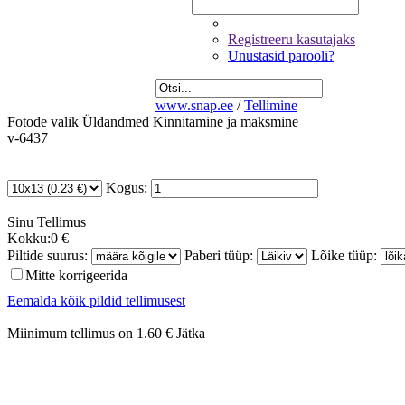
Registreeru kasutajaks
Unustasid parooli?
www.snap.ee
/
Tellimine
Fotode valik
Üldandmed
Kinnitamine ja maksmine
v-6437
Kogus:
Sinu
Tellimus
Kokku:
0 €
Piltide suurus:
Paberi tüüp:
Lõike tüüp:
Mitte korrigeerida
Eemalda kõik pildid tellimusest
Miinimum tellimus on 1.60 €
Jätka