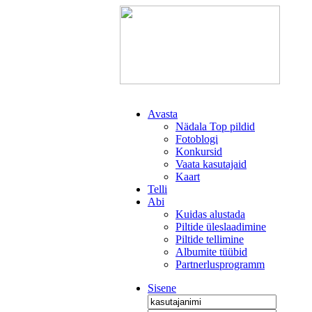
Avasta
Nädala Top pildid
Fotoblogi
Konkursid
Vaata kasutajaid
Kaart
Telli
Abi
Kuidas alustada
Piltide üleslaadimine
Piltide tellimine
Albumite tüübid
Partnerlusprogramm
Sisene