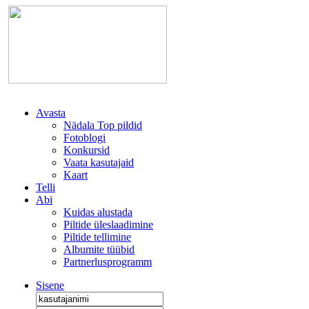
Avasta
Nädala Top pildid
Fotoblogi
Konkursid
Vaata kasutajaid
Kaart
Telli
Abi
Kuidas alustada
Piltide üleslaadimine
Piltide tellimine
Albumite tüübid
Partnerlusprogramm
Sisene