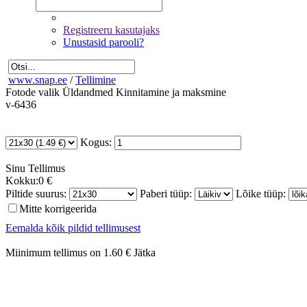
Registreeru kasutajaks
Unustasid parooli?
www.snap.ee
/
Tellimine
Fotode valik
Üldandmed
Kinnitamine ja maksmine
v-6436
Kogus:
Sinu
Tellimus
Kokku:
0 €
Piltide suurus:
Paberi tüüp:
Lõike tüüp:
Mitte korrigeerida
Eemalda kõik pildid tellimusest
Miinimum tellimus on 1.60 €
Jätka