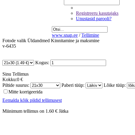
Registreeru kasutajaks
Unustasid parooli?
www.snap.ee
/
Tellimine
Fotode valik
Üldandmed
Kinnitamine ja maksmine
v-6435
Kogus:
Sinu
Tellimus
Kokku:
0 €
Piltide suurus:
Paberi tüüp:
Lõike tüüp:
Mitte korrigeerida
Eemalda kõik pildid tellimusest
Miinimum tellimus on 1.60 €
Jätka