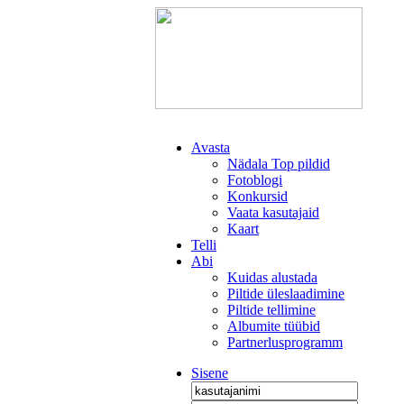
Avasta
Nädala Top pildid
Fotoblogi
Konkursid
Vaata kasutajaid
Kaart
Telli
Abi
Kuidas alustada
Piltide üleslaadimine
Piltide tellimine
Albumite tüübid
Partnerlusprogramm
Sisene