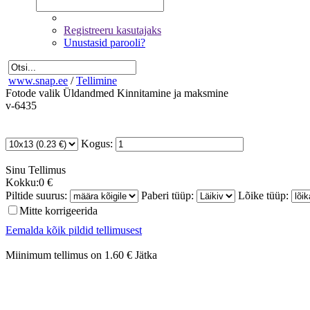
Registreeru kasutajaks
Unustasid parooli?
www.snap.ee
/
Tellimine
Fotode valik
Üldandmed
Kinnitamine ja maksmine
v-6435
Kogus:
Sinu
Tellimus
Kokku:
0 €
Piltide suurus:
Paberi tüüp:
Lõike tüüp:
Mitte korrigeerida
Eemalda kõik pildid tellimusest
Miinimum tellimus on 1.60 €
Jätka