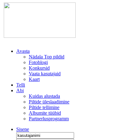
Avasta
Nädala Top pildid
Fotoblogi
Konkursid
Vaata kasutajaid
Kaart
Telli
Abi
Kuidas alustada
Piltide üleslaadimine
Piltide tellimine
Albumite tüübid
Partnerlusprogramm
Sisene