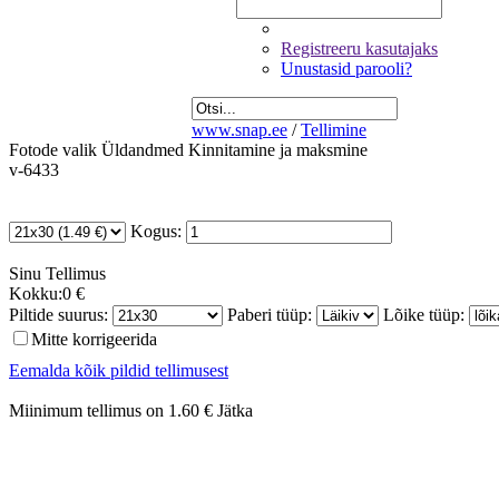
Registreeru kasutajaks
Unustasid parooli?
www.snap.ee
/
Tellimine
Fotode valik
Üldandmed
Kinnitamine ja maksmine
v-6433
Kogus:
Sinu
Tellimus
Kokku:
0 €
Piltide suurus:
Paberi tüüp:
Lõike tüüp:
Mitte korrigeerida
Eemalda kõik pildid tellimusest
Miinimum tellimus on 1.60 €
Jätka