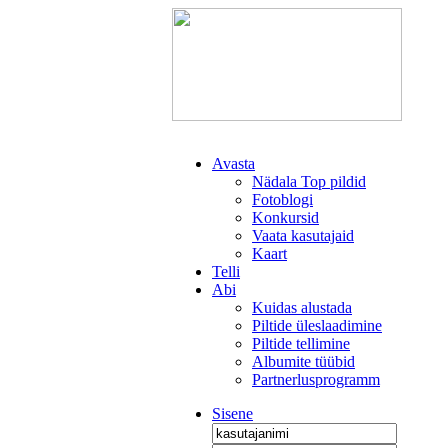
Avasta
Nädala Top pildid
Fotoblogi
Konkursid
Vaata kasutajaid
Kaart
Telli
Abi
Kuidas alustada
Piltide üleslaadimine
Piltide tellimine
Albumite tüübid
Partnerlusprogramm
Sisene