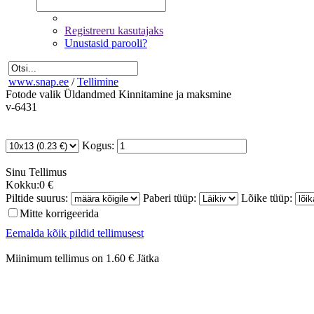
Registreeru kasutajaks
Unustasid parooli?
www.snap.ee
/
Tellimine
Fotode valik
Üldandmed
Kinnitamine ja maksmine
v-6431
Kogus:
Sinu
Tellimus
Kokku:
0 €
Piltide suurus:
Paberi tüüp:
Lõike tüüp:
Mitte korrigeerida
Eemalda kõik pildid tellimusest
Miinimum tellimus on 1.60 €
Jätka