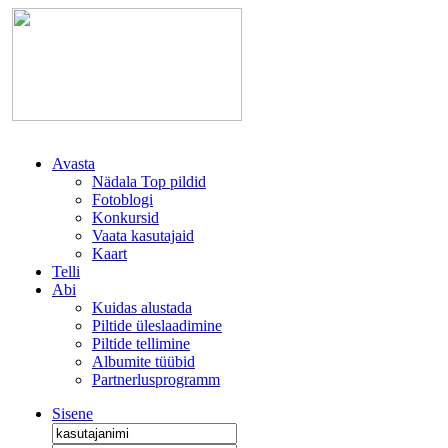
Avasta
Nädala Top pildid
Fotoblogi
Konkursid
Vaata kasutajaid
Kaart
Telli
Abi
Kuidas alustada
Piltide üleslaadimine
Piltide tellimine
Albumite tüübid
Partnerlusprogramm
Sisene