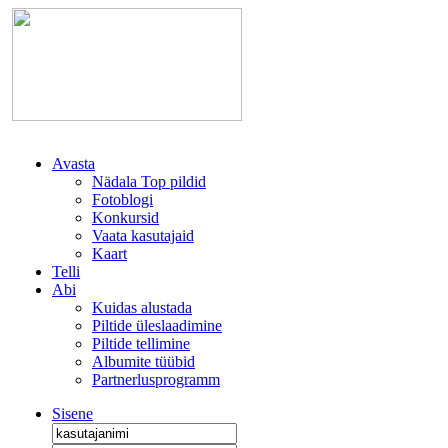
Avasta
Nädala Top pildid
Fotoblogi
Konkursid
Vaata kasutajaid
Kaart
Telli
Abi
Kuidas alustada
Piltide üleslaadimine
Piltide tellimine
Albumite tüübid
Partnerlusprogramm
Sisene