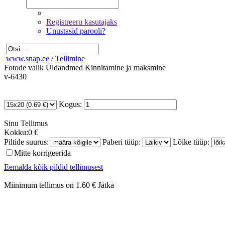
Registreeru kasutajaks
Unustasid parooli?
www.snap.ee
/
Tellimine
Fotode valik
Üldandmed
Kinnitamine ja maksmine
v-6430
Kogus:
Sinu
Tellimus
Kokku:
0 €
Piltide suurus:
Paberi tüüp:
Lõike tüüp:
Mitte korrigeerida
Eemalda kõik pildid tellimusest
Miinimum tellimus on 1.60 €
Jätka