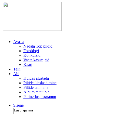
Avasta
Nädala Top pildid
Fotoblogi
Konkursid
Vaata kasutajaid
Kaart
Telli
Abi
Kuidas alustada
Piltide üleslaadimine
Piltide tellimine
Albumite tüübid
Partnerlusprogramm
Sisene