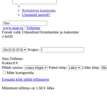
Registreeru kasutajaks
Unustasid parooli?
www.snap.ee
/
Tellimine
Fotode valik
Üldandmed
Kinnitamine ja maksmine
v-6430
Kogus:
Sinu
Tellimus
Kokku:
0 €
Piltide suurus:
Paberi tüüp:
Lõike tüüp:
Mitte korrigeerida
Eemalda kõik pildid tellimusest
Miinimum tellimus on 1.60 €
Jätka