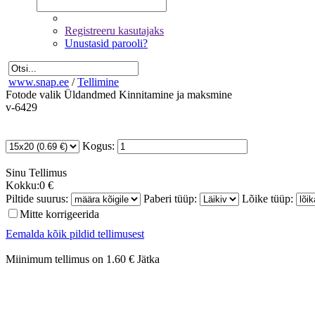
Registreeru kasutajaks
Unustasid parooli?
www.snap.ee
/
Tellimine
Fotode valik
Üldandmed
Kinnitamine ja maksmine
v-6429
Kogus:
Sinu
Tellimus
Kokku:
0 €
Piltide suurus:
Paberi tüüp:
Lõike tüüp:
Mitte korrigeerida
Eemalda kõik pildid tellimusest
Miinimum tellimus on 1.60 €
Jätka