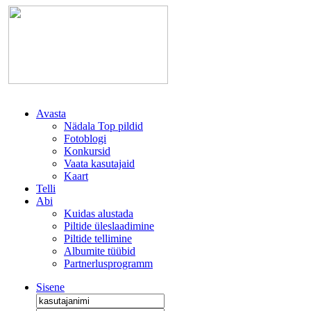
Avasta
Nädala Top pildid
Fotoblogi
Konkursid
Vaata kasutajaid
Kaart
Telli
Abi
Kuidas alustada
Piltide üleslaadimine
Piltide tellimine
Albumite tüübid
Partnerlusprogramm
Sisene