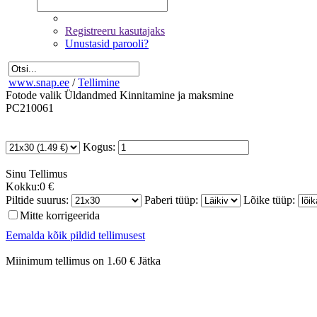
Registreeru kasutajaks
Unustasid parooli?
www.snap.ee
/
Tellimine
Fotode valik
Üldandmed
Kinnitamine ja maksmine
PC210061
Kogus:
Sinu
Tellimus
Kokku:
0 €
Piltide suurus:
Paberi tüüp:
Lõike tüüp:
Mitte korrigeerida
Eemalda kõik pildid tellimusest
Miinimum tellimus on 1.60 €
Jätka