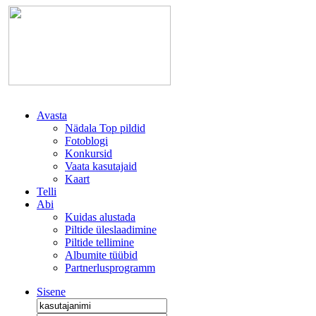
Avasta
Nädala Top pildid
Fotoblogi
Konkursid
Vaata kasutajaid
Kaart
Telli
Abi
Kuidas alustada
Piltide üleslaadimine
Piltide tellimine
Albumite tüübid
Partnerlusprogramm
Sisene