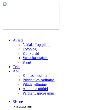
Avasta
Nädala Top pildid
Fotoblogi
Konkursid
Vaata kasutajaid
Kaart
Telli
Abi
Kuidas alustada
Piltide üleslaadimine
Piltide tellimine
Albumite tüübid
Partnerlusprogramm
Sisene