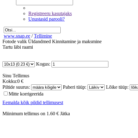
Registreeru kasutajaks
Unustasid parooli?
www.snap.ee
/
Tellimine
Fotode valik
Üldandmed
Kinnitamine ja maksmine
Tartu läbi raami
Kogus:
Sinu
Tellimus
Kokku:
0 €
Piltide suurus:
Paberi tüüp:
Lõike tüüp:
Mitte korrigeerida
Eemalda kõik pildid tellimusest
Miinimum tellimus on 1.60 €
Jätka