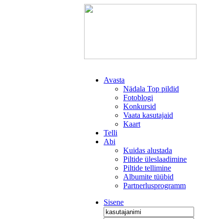
Avasta
Nädala Top pildid
Fotoblogi
Konkursid
Vaata kasutajaid
Kaart
Telli
Abi
Kuidas alustada
Piltide üleslaadimine
Piltide tellimine
Albumite tüübid
Partnerlusprogramm
Sisene