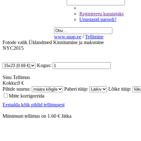
Registreeru kasutajaks
Unustasid parooli?
www.snap.ee
/
Tellimine
Fotode valik
Üldandmed
Kinnitamine ja maksmine
NYC2015
Kogus:
Sinu
Tellimus
Kokku:
0 €
Piltide suurus:
Paberi tüüp:
Lõike tüüp:
Mitte korrigeerida
Eemalda kõik pildid tellimusest
Miinimum tellimus on 1.60 €
Jätka