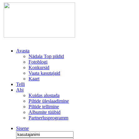
Avasta
Nädala Top pildid
Fotoblogi
Konkursid
Vaata kasutajaid
Kaart
Telli
Abi
Kuidas alustada
Piltide üleslaadimine
Piltide tellimine
Albumite tüübid
Partnerlusprogramm
Sisene