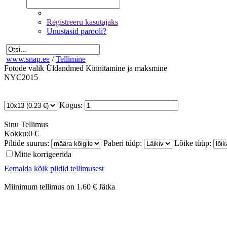
Registreeru kasutajaks
Unustasid parooli?
www.snap.ee
/
Tellimine
Fotode valik
Üldandmed
Kinnitamine ja maksmine
NYC2015
Kogus:
Sinu
Tellimus
Kokku:
0 €
Piltide suurus:
Paberi tüüp:
Lõike tüüp:
Mitte korrigeerida
Eemalda kõik pildid tellimusest
Miinimum tellimus on 1.60 €
Jätka