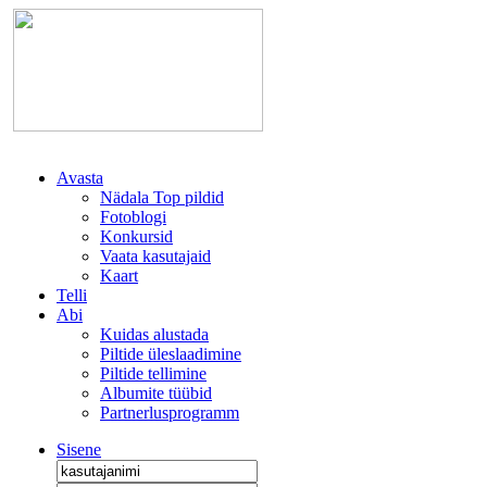
Avasta
Nädala Top pildid
Fotoblogi
Konkursid
Vaata kasutajaid
Kaart
Telli
Abi
Kuidas alustada
Piltide üleslaadimine
Piltide tellimine
Albumite tüübid
Partnerlusprogramm
Sisene