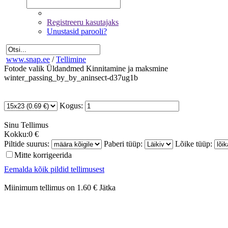
Registreeru kasutajaks
Unustasid parooli?
www.snap.ee
/
Tellimine
Fotode valik
Üldandmed
Kinnitamine ja maksmine
winter_passing_by_by_aninsect-d37ug1b
Kogus:
Sinu
Tellimus
Kokku:
0 €
Piltide suurus:
Paberi tüüp:
Lõike tüüp:
Mitte korrigeerida
Eemalda kõik pildid tellimusest
Miinimum tellimus on 1.60 €
Jätka