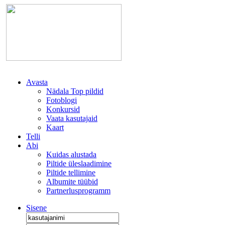
Avasta
Nädala Top pildid
Fotoblogi
Konkursid
Vaata kasutajaid
Kaart
Telli
Abi
Kuidas alustada
Piltide üleslaadimine
Piltide tellimine
Albumite tüübid
Partnerlusprogramm
Sisene