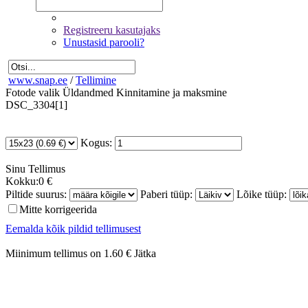
Registreeru kasutajaks
Unustasid parooli?
www.snap.ee
/
Tellimine
Fotode valik
Üldandmed
Kinnitamine ja maksmine
DSC_3304[1]
Kogus:
Sinu
Tellimus
Kokku:
0 €
Piltide suurus:
Paberi tüüp:
Lõike tüüp:
Mitte korrigeerida
Eemalda kõik pildid tellimusest
Miinimum tellimus on 1.60 €
Jätka