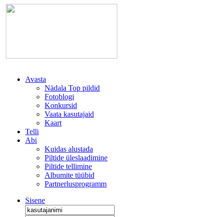
Avasta
Nädala Top pildid
Fotoblogi
Konkursid
Vaata kasutajaid
Kaart
Telli
Abi
Kuidas alustada
Piltide üleslaadimine
Piltide tellimine
Albumite tüübid
Partnerlusprogramm
Sisene