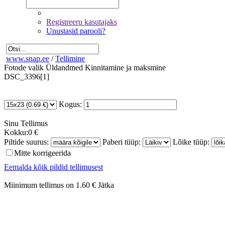
Registreeru kasutajaks
Unustasid parooli?
www.snap.ee
/
Tellimine
Fotode valik
Üldandmed
Kinnitamine ja maksmine
DSC_3396[1]
Kogus:
Sinu
Tellimus
Kokku:
0 €
Piltide suurus:
Paberi tüüp:
Lõike tüüp:
Mitte korrigeerida
Eemalda kõik pildid tellimusest
Miinimum tellimus on 1.60 €
Jätka