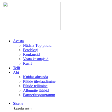
Avasta
Nädala Top pildid
Fotoblogi
Konkursid
Vaata kasutajaid
Kaart
Telli
Abi
Kuidas alustada
Piltide üleslaadimine
Piltide tellimine
Albumite tüübid
Partnerlusprogramm
Sisene