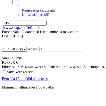
Registreeru kasutajaks
Unustasid parooli?
www.snap.ee
/
Tellimine
Fotode valik
Üldandmed
Kinnitamine ja maksmine
DSC_3411[1]
Kogus:
Sinu
Tellimus
Kokku:
0 €
Piltide suurus:
Paberi tüüp:
Lõike tüüp:
Mitte korrigeerida
Eemalda kõik pildid tellimusest
Miinimum tellimus on 1.60 €
Jätka