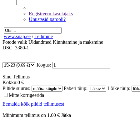
Registreeru kasutajaks
Unustasid parooli?
www.snap.ee
/
Tellimine
Fotode valik
Üldandmed
Kinnitamine ja maksmine
DSC_3380-1
Kogus:
Sinu
Tellimus
Kokku:
0 €
Piltide suurus:
Paberi tüüp:
Lõike tüüp:
Mitte korrigeerida
Eemalda kõik pildid tellimusest
Miinimum tellimus on 1.60 €
Jätka