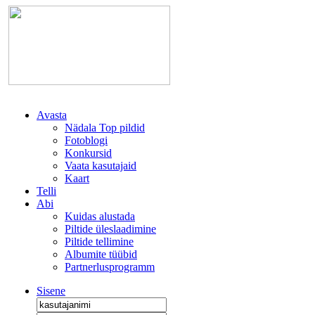
Avasta
Nädala Top pildid
Fotoblogi
Konkursid
Vaata kasutajaid
Kaart
Telli
Abi
Kuidas alustada
Piltide üleslaadimine
Piltide tellimine
Albumite tüübid
Partnerlusprogramm
Sisene