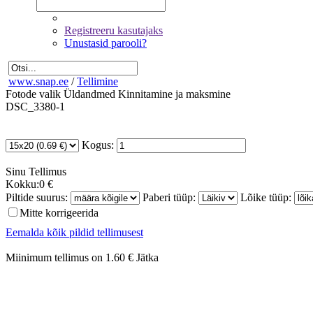
Registreeru kasutajaks
Unustasid parooli?
www.snap.ee
/
Tellimine
Fotode valik
Üldandmed
Kinnitamine ja maksmine
DSC_3380-1
Kogus:
Sinu
Tellimus
Kokku:
0 €
Piltide suurus:
Paberi tüüp:
Lõike tüüp:
Mitte korrigeerida
Eemalda kõik pildid tellimusest
Miinimum tellimus on 1.60 €
Jätka