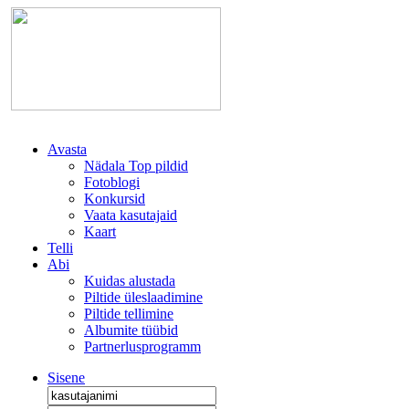
Avasta
Nädala Top pildid
Fotoblogi
Konkursid
Vaata kasutajaid
Kaart
Telli
Abi
Kuidas alustada
Piltide üleslaadimine
Piltide tellimine
Albumite tüübid
Partnerlusprogramm
Sisene