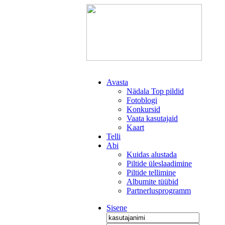
Avasta
Nädala Top pildid
Fotoblogi
Konkursid
Vaata kasutajaid
Kaart
Telli
Abi
Kuidas alustada
Piltide üleslaadimine
Piltide tellimine
Albumite tüübid
Partnerlusprogramm
Sisene