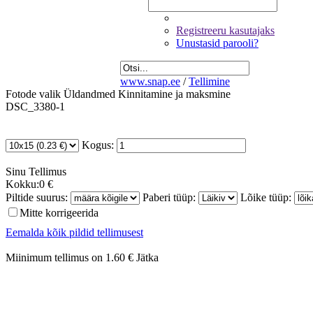
Registreeru kasutajaks
Unustasid parooli?
www.snap.ee
/
Tellimine
Fotode valik
Üldandmed
Kinnitamine ja maksmine
DSC_3380-1
Kogus:
Sinu
Tellimus
Kokku:
0 €
Piltide suurus:
Paberi tüüp:
Lõike tüüp:
Mitte korrigeerida
Eemalda kõik pildid tellimusest
Miinimum tellimus on 1.60 €
Jätka