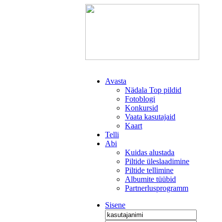
Avasta
Nädala Top pildid
Fotoblogi
Konkursid
Vaata kasutajaid
Kaart
Telli
Abi
Kuidas alustada
Piltide üleslaadimine
Piltide tellimine
Albumite tüübid
Partnerlusprogramm
Sisene