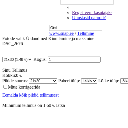
Registreeru kasutajaks
Unustasid parooli?
www.snap.ee
/
Tellimine
Fotode valik
Üldandmed
Kinnitamine ja maksmine
DSC_2676
Kogus:
Sinu
Tellimus
Kokku:
0 €
Piltide suurus:
Paberi tüüp:
Lõike tüüp:
Mitte korrigeerida
Eemalda kõik pildid tellimusest
Miinimum tellimus on 1.60 €
Jätka