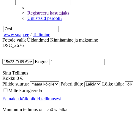
Registreeru kasutajaks
Unustasid parooli?
www.snap.ee
/
Tellimine
Fotode valik
Üldandmed
Kinnitamine ja maksmine
DSC_2676
Kogus:
Sinu
Tellimus
Kokku:
0 €
Piltide suurus:
Paberi tüüp:
Lõike tüüp:
Mitte korrigeerida
Eemalda kõik pildid tellimusest
Miinimum tellimus on 1.60 €
Jätka