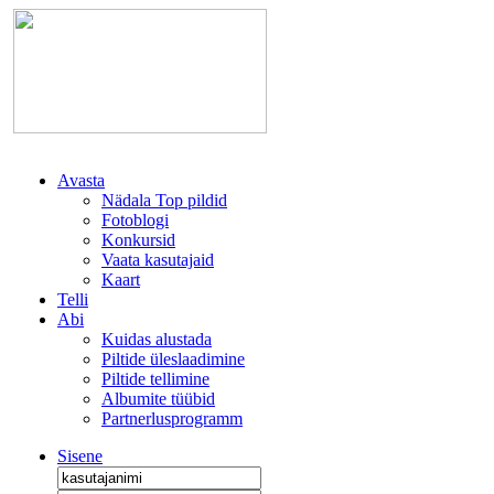
Avasta
Nädala Top pildid
Fotoblogi
Konkursid
Vaata kasutajaid
Kaart
Telli
Abi
Kuidas alustada
Piltide üleslaadimine
Piltide tellimine
Albumite tüübid
Partnerlusprogramm
Sisene