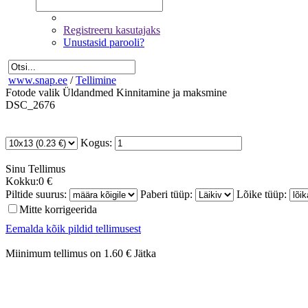
Registreeru kasutajaks
Unustasid parooli?
www.snap.ee
/
Tellimine
Fotode valik
Üldandmed
Kinnitamine ja maksmine
DSC_2676
Kogus:
Sinu
Tellimus
Kokku:
0 €
Piltide suurus:
Paberi tüüp:
Lõike tüüp:
Mitte korrigeerida
Eemalda kõik pildid tellimusest
Miinimum tellimus on 1.60 €
Jätka