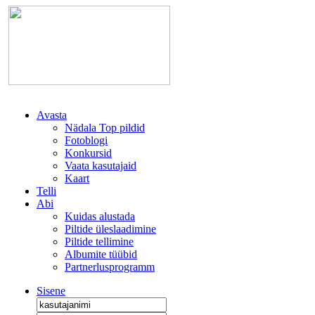
Avasta
Nädala Top pildid
Fotoblogi
Konkursid
Vaata kasutajaid
Kaart
Telli
Abi
Kuidas alustada
Piltide üleslaadimine
Piltide tellimine
Albumite tüübid
Partnerlusprogramm
Sisene