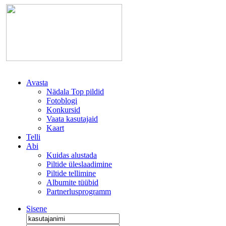
Avasta
Nädala Top pildid
Fotoblogi
Konkursid
Vaata kasutajaid
Kaart
Telli
Abi
Kuidas alustada
Piltide üleslaadimine
Piltide tellimine
Albumite tüübid
Partnerlusprogramm
Sisene