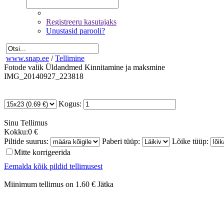
Registreeru kasutajaks
Unustasid parooli?
www.snap.ee
/
Tellimine
Fotode valik
Üldandmed
Kinnitamine ja maksmine
IMG_20140927_223818
Kogus:
Sinu
Tellimus
Kokku:
0 €
Piltide suurus:
Paberi tüüp:
Lõike tüüp:
Mitte korrigeerida
Eemalda kõik pildid tellimusest
Miinimum tellimus on 1.60 €
Jätka