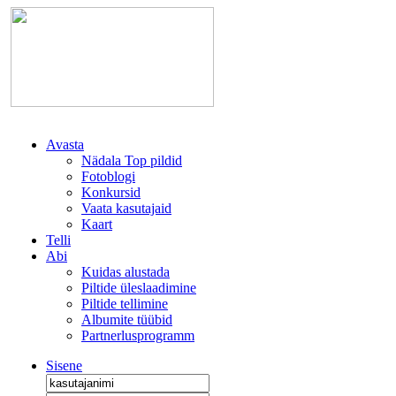
Avasta
Nädala Top pildid
Fotoblogi
Konkursid
Vaata kasutajaid
Kaart
Telli
Abi
Kuidas alustada
Piltide üleslaadimine
Piltide tellimine
Albumite tüübid
Partnerlusprogramm
Sisene