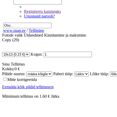
Registreeru kasutajaks
Unustasid parooli?
www.snap.ee
/
Tellimine
Fotode valik
Üldandmed
Kinnitamine ja maksmine
Copy (29)
Kogus:
Sinu
Tellimus
Kokku:
0 €
Piltide suurus:
Paberi tüüp:
Lõike tüüp:
Mitte korrigeerida
Eemalda kõik pildid tellimusest
Miinimum tellimus on 1.60 €
Jätka