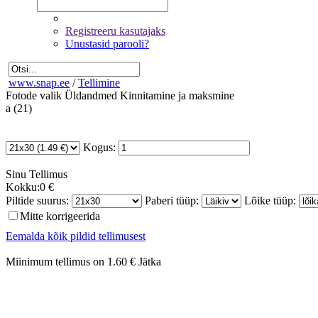
Registreeru kasutajaks
Unustasid parooli?
www.snap.ee
/
Tellimine
Fotode valik
Üldandmed
Kinnitamine ja maksmine
a (21)
Kogus:
Sinu
Tellimus
Kokku:
0 €
Piltide suurus:
Paberi tüüp:
Lõike tüüp:
Mitte korrigeerida
Eemalda kõik pildid tellimusest
Miinimum tellimus on 1.60 €
Jätka