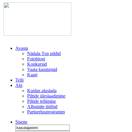
Avasta
Nädala Top pildid
Fotoblogi
Konkursid
Vaata kasutajaid
Kaart
Telli
Abi
Kuidas alustada
Piltide üleslaadimine
Piltide tellimine
Albumite tüübid
Partnerlusprogramm
Sisene