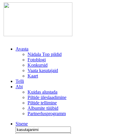
Avasta
Nädala Top pildid
Fotoblogi
Konkursid
Vaata kasutajaid
Kaart
Telli
Abi
Kuidas alustada
Piltide üleslaadimine
Piltide tellimine
Albumite tüübid
Partnerlusprogramm
Sisene