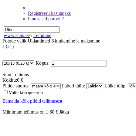
Registreeru kasutajaks
Unustasid parooli?
www.snap.ee
/
Tellimine
Fotode valik
Üldandmed
Kinnitamine ja maksmine
a (21)
Kogus:
Sinu
Tellimus
Kokku:
0 €
Piltide suurus:
Paberi tüüp:
Lõike tüüp:
Mitte korrigeerida
Eemalda kõik pildid tellimusest
Miinimum tellimus on 1.60 €
Jätka